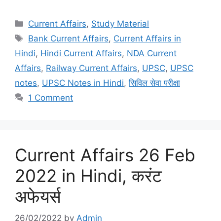
Categories
Current Affairs
,
Study Material
Tags
Bank Current Affairs
,
Current Affairs in
Hindi
,
Hindi Current Affairs
,
NDA Current
Affairs
,
Railway Current Affairs
,
UPSC
,
UPSC
notes
,
UPSC Notes in Hindi
,
सिविल सेवा परीक्षा
1 Comment
Current Affairs 26 Feb
2022 in Hindi, करंट
अफेयर्स
26/02/2022
by
Admin