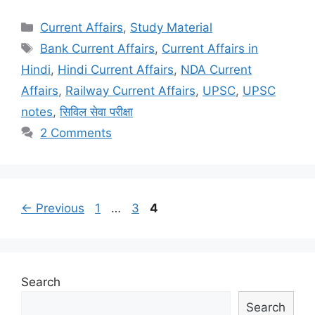
Categories
Current Affairs
,
Study Material
Tags
Bank Current Affairs
,
Current Affairs in
Hindi
,
Hindi Current Affairs
,
NDA Current
Affairs
,
Railway Current Affairs
,
UPSC
,
UPSC
notes
,
सिविल सेवा परीक्षा
2 Comments
Post
Page
Page
Page
←
Previous
1
…
3
4
navigation
Search
Search