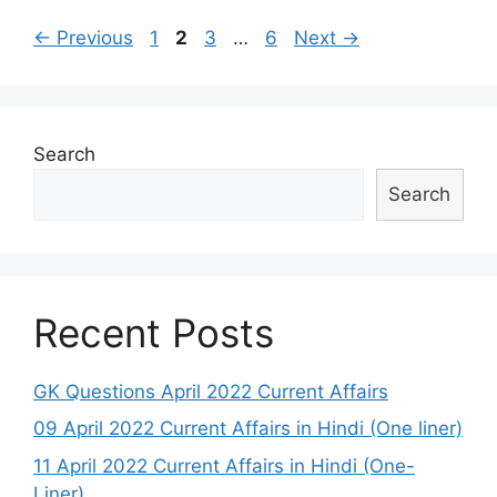
Post
Page
Page
Page
Page
←
Previous
1
2
3
…
6
Next
→
navigation
Search
Search
Recent Posts
GK Questions April 2022 Current Affairs
09 April 2022 Current Affairs in Hindi (One liner)
11 April 2022 Current Affairs in Hindi (One-
Liner)