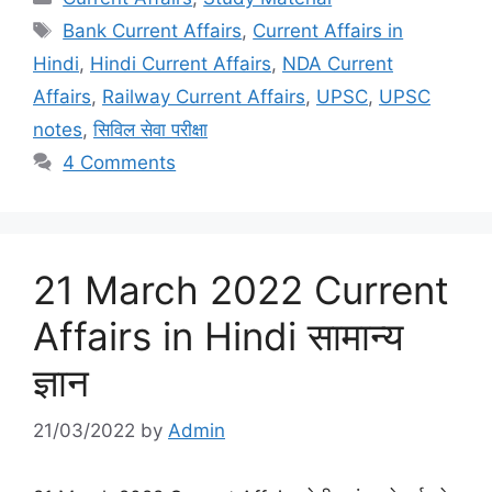
Tags
Bank Current Affairs
,
Current Affairs in
Hindi
,
Hindi Current Affairs
,
NDA Current
Affairs
,
Railway Current Affairs
,
UPSC
,
UPSC
notes
,
सिविल सेवा परीक्षा
4 Comments
21 March 2022 Current
Affairs in Hindi सामान्य
ज्ञान
21/03/2022
by
Admin