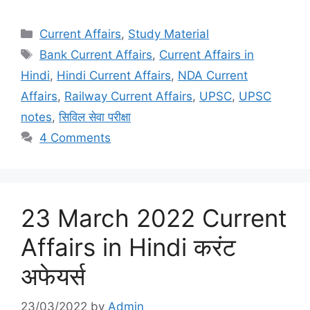
Categories
Current Affairs
,
Study Material
Tags
Bank Current Affairs
,
Current Affairs in
Hindi
,
Hindi Current Affairs
,
NDA Current
Affairs
,
Railway Current Affairs
,
UPSC
,
UPSC
notes
,
सिविल सेवा परीक्षा
4 Comments
23 March 2022 Current
Affairs in Hindi करंट
अफेयर्स
23/03/2022
by
Admin