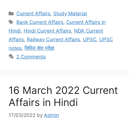
Categories
Current Affairs
,
Study Material
Tags
Bank Current Affairs
,
Current Affairs in
Hindi
,
Hindi Current Affairs
,
NDA Current
Affairs
,
Railway Current Affairs
,
UPSC
,
UPSC
notes
,
सिविल सेवा परीक्षा
2 Comments
16 March 2022 Current
Affairs in Hindi
17/03/2022
by
Admin